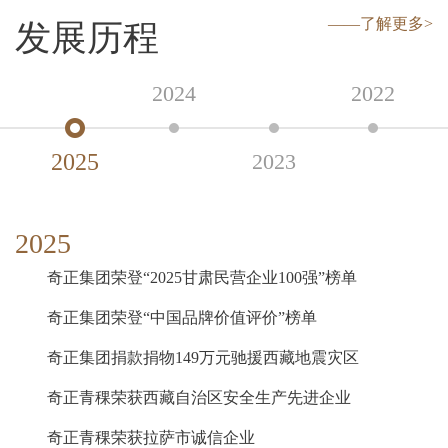
——了解更多>
的专注。在基础材料、基础研究上下足笨功夫，不去追赶他
发展历程
人追逐的热点，不断自我创新，提升企业价值。
2024
2022
1995年奇正入藏，感受于藏域不同凡响的文化资源和药物资
2025
2023
源，奇正确立了自己的愿景和使命，致力于传统智慧与时代
精神的交融精进。回顾初心、眺望未来，奇正将一如既往地
2025
聚合有着进步激情和正向价值追求的管理团队，代表中国成
奇正集团荣登“2025甘肃民营企业100强”榜单
为国际上有影响力的、最好的藏医藏药研产销一体化创新团
奇正集团荣登“中国品牌价值评价”榜单
队，并肩互联网时代，借助数字化布局行业的未来。
奇正集团捐款捐物149万元驰援西藏地震灾区
奇正青稞荣获西藏自治区安全生产先进企业
奇正青稞荣获拉萨市诚信企业