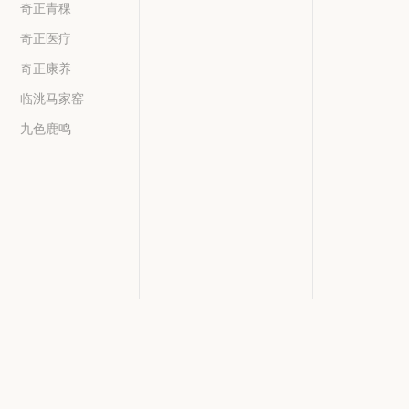
奇正青稞
奇正医疗
奇正康养
临洮马家窑
九色鹿鸣