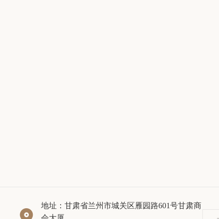
地址：甘肃省兰州市城关区雁园路601号甘肃商

会大厦