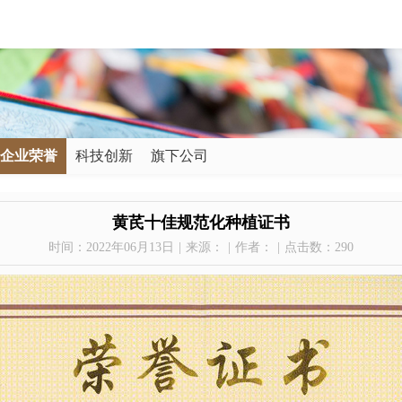
企业荣誉
科技创新
旗下公司
黄芪十佳规范化种植证书
时间：2022年06月13日
|
来源：
|
作者：
|
点击数：
290