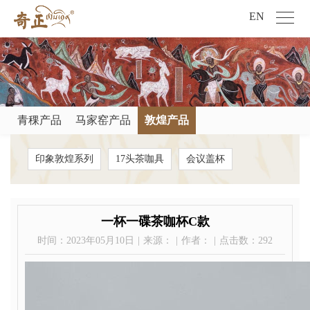
EN
青稞产品
马家窑产品
敦煌产品
印象敦煌系列
17头茶咖具
会议盖杯
一杯一碟茶咖杯C款
时间：2023年05月10日
|
来源：
|
作者：
|
点击数：
292